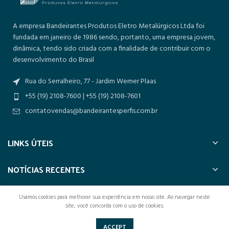
A empresa Bandeirantes Produtos Eletro Metalúrgicos Ltda foi
fundada em janeiro de 1986 sendo, portanto, uma empresa jovem,
dinâmica, tendo sido criada com a finalidade de contribuir com o
desenvolvimento do Brasil
Rua do Serralheiro, 77 - Jardim Werner Plaas
+55 (19) 2108-7600 | +55 (19) 2108-7601
contatovendas@bandeirantesperfis.com.br
LINKS ÚTEIS
NOTÍCIAS RECENTES
Usamos cookies para melhorar sua experiência em nosso site. Ao navegar neste
site, você concorda com o uso de cookies.
BANDEIRANTES PERFIS
2023 Todos os direitos reservados.
ACCEPT