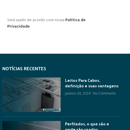
Será usado de acordo com nossa
Política de
Privacidade
NOTÍCIAS RECENTES
Leitos Para Cabos,
definição e suas vantagens
janeiro 29, 2024
No Comments
Perfilados, o que são e
onde são usados