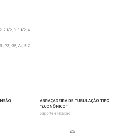
 2, 2 1/2, 3, 3 1/2, 4
L, PZ, GF, AL, BIC
ENSÃO
ABRAÇADEIRA DE TUBULAÇÃO TIPO
“ECONÔMICO”
Suporte e Fixação