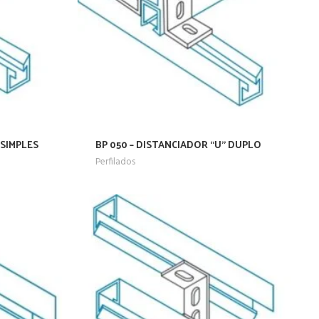
 SIMPLES
BP 050 – DISTANCIADOR “U” DUPLO
Perfilados