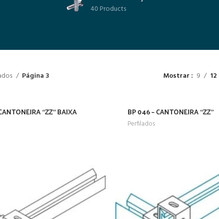
40 Products
lados
Página 3
Mostrar
9
12
 CANTONEIRA “ZZ” BAIXA
BP 046 – CANTONEIRA “ZZ”
Perfilados