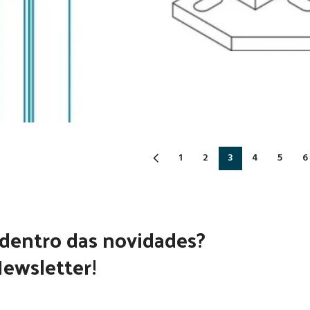
1
2
3
4
5
6
 dentro das novidades?
ewsletter!