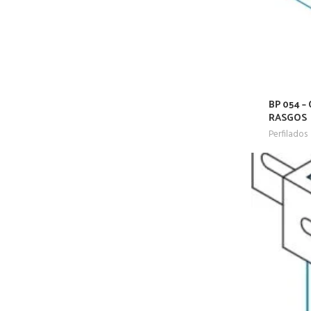
BP 054 –
RASGOS
Perfilados